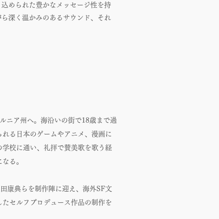
り込められた豊かなメッセージ性を持
がら深く温かみのあるサウンド、それ
ルニア州へ。海沿いの街で18歳まで過
られる日本のゲームやアニメ、漫画に
の学校に通い、礼拝で賛美歌を歌う経
になる。
um Leaf、光田康典らを制作陣に迎え、海外SF文
したセルフプロデュース作品の制作を