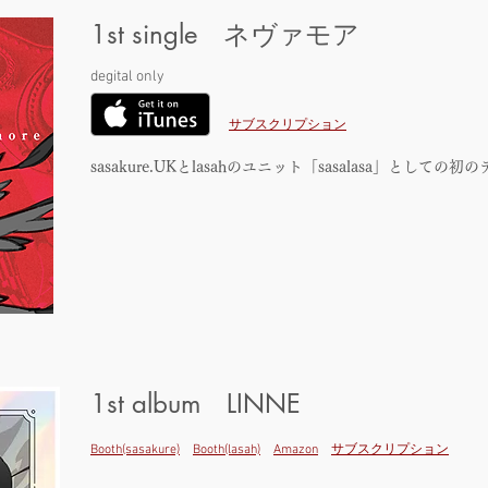
1st single ネヴァモア
degital only
​サブスクリプション
sasakure.UKとlasahのユニット「sasalasa」として
1st album LINNE
​Booth(sasakure)
Booth(lasah)
Amazon
サブスクリプション