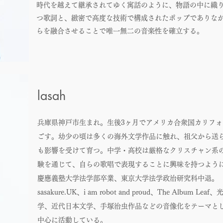
時代を越えて継承されてゆく寓話のように、物語の中に織
つ歌詞と、緻密で高度な技術で構成されたポップでありな
らを融合させることで唯一無二の音楽性を確立する。
lasah
兵庫県神戸市生まれ。生後3ヶ月でアメリカ合衆国カリフォ
ごす。幼少の頃は多くの海外文学作品に触れ、祖父から送
も影響を受けて育つ。中学・高校は厳格なクリスチャン系
験を通じて、自らの歌唱で表現することに興味を持つよう
慶應義塾大学法学部卒業、東京大学法学政治研究科中退。
sasakure.UK、i am robot and proud、The Alb
学、近代日本文学、手塚治虫作品などの音像化をテーマと
中心に活動している。