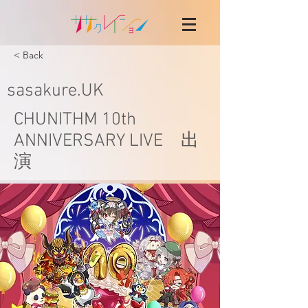
< Back
sasakure.UK
CHUNITHM 10th
ANNIVERSARY LIVE 出
演