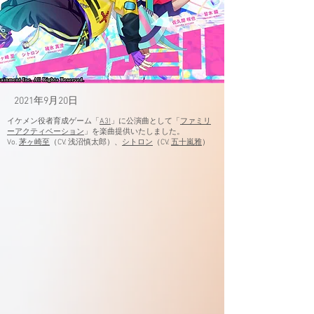
2021年9月20日
イケメン役者育成ゲーム「
A3!
」に公演曲として「
ファミリ
ーアクティベーション
」を楽曲提供いたしました。
Vo.
茅ヶ崎至
（CV. 浅沼慎太郎）、
シトロン
（CV.
五十嵐雅
）