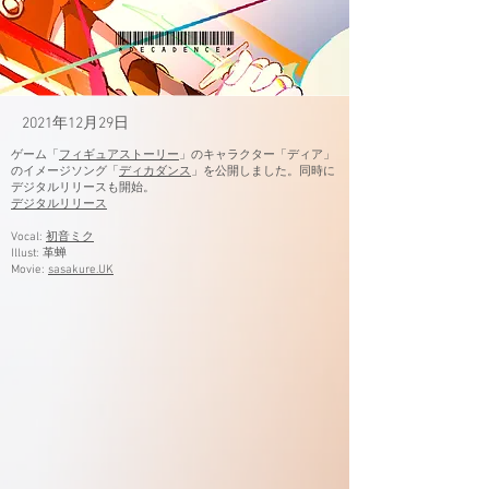
2021年12月29日
ゲーム「
フィギュアストーリー
」のキャラクター「ディア」
のイメージソング「
ディカダンス
」を公開しました。同時に
デジタルリリースも開始。
​デジタルリリース
Vocal:
初音ミク
Illust:
革蝉
Movie:
sasakure.UK