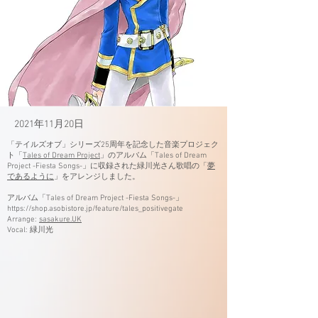
2021年11月20日
「テイルズオブ」シリーズ25周年を記念した音楽プロジェク
ト「
Tales of Dream Project
」のアルバム「Tales of Dream
Project -Fiesta Songs-」に収録された緑川光さん歌唱の「
夢
であるように
」をアレンジしました。
​アルバム「Tales of Dream Project -Fiesta Songs-」
https://shop.asobistore.jp/feature/tales_positivegate
Arrange:
sasakure.UK
Vocal: 緑川光