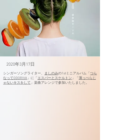
2020年3月17日
シンガーソングライター、
ましのみ
の1stミニアルバム「
つら
なってODORIVA
」に「
エスパーとスケルトン
」「
薄っぺらじ
ゃないキスをして
」楽曲アレンジで参加いたしました。