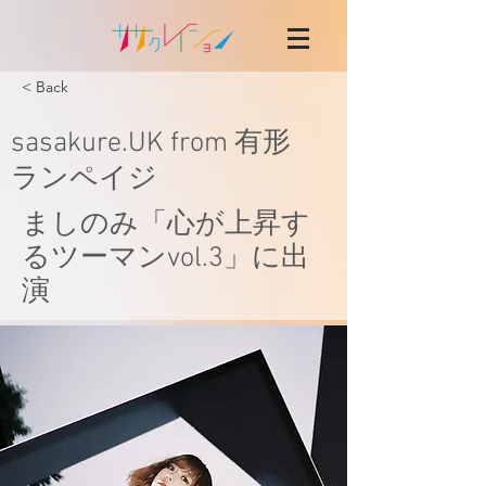
< Back
sasakure.UK from 有形
ランペイジ
ましの​み「心が上昇す
るツーマンvol.3」に出
演