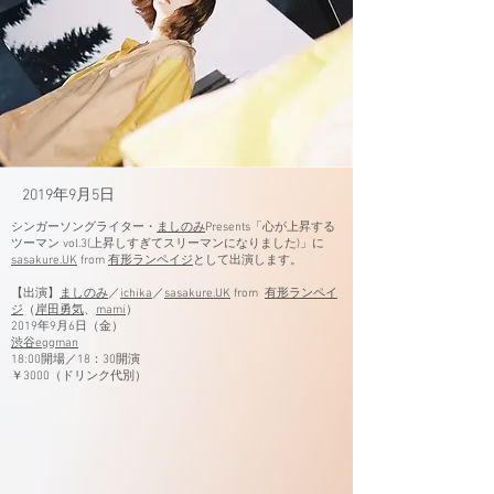
2019年9月5日
シンガーソングライター・
ましのみ
Presents「心が上昇する
ツーマン vol.3(上昇しすぎてスリーマンになりました)」に
sasakure.UK
from
有形ランペイジ
として出演します。
【出演】
ましのみ
／
ichika
／
sasakure.UK
from
有形ランペイ
ジ
（
岸田勇気
、
mami
）
2019年9月6日（金）
渋谷eggman
18:00開場／18：30開演
￥3000（ドリンク代別）