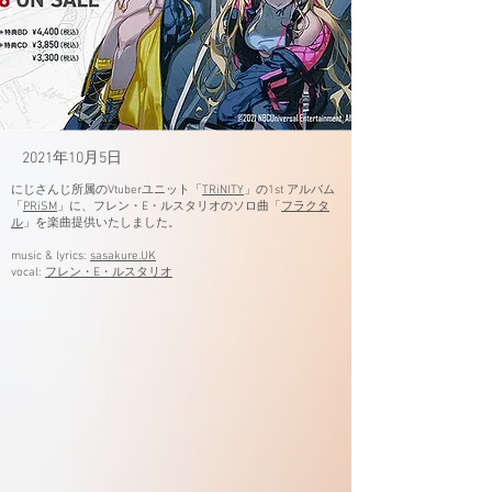
2021年10月5日
にじさんじ所属のVtuberユニット「
TRiNITY
」の1st アルバム
「
PRiSM
」に、フレン・E・ルスタリオのソロ曲「
フラクタ
ル
」を楽曲提供いたしました。
music & lyrics:
sasakure.UK
vocal:
フレン・E・ルスタリオ