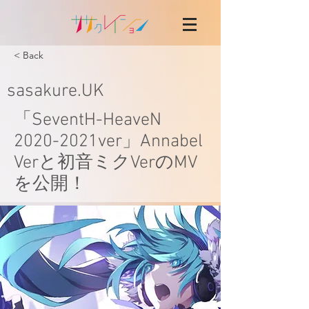
< Back
sasakure.UK
「SeventH-HeaveN
2020-2021ver」Annabel
Verと初音ミクVerのMV
を公開！