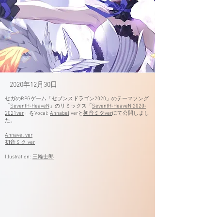
2020年12月30日
セガのRPGゲーム「
セブンスドラゴン2020
」のテーマソング
「
SeventH-HeaveN
」のリミックス「
SeventH-HeaveN 2020-
2021ver
」をVocal:
Annabel
ver
と
初音ミクver
にて公開しまし
た。
Annavel ver
初音ミク ver
Illustration:
三輪士郎