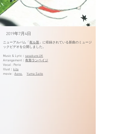
2019年7月4日
ニューアルバム「
有ル形
」に収録されている新曲のミュージ
ックビデオを公開しました。
Music & Lyric：
sasakure.UK
Arrangement：
有形ランペイジ
​Vocal : Perio
Illust：
kita
movie :
Aono.
Yuma Saito