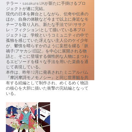
テラー・sasakure.UKが新たに手掛けるプロ
ジェクトが遂に完結。
現代の日本を舞台としながら、伝奇や伝承の
ほか、自身の体験など今まで以上に身近なモ
チーフを取り入れ、新たな手法でSF(ササク
レ・フィクション)として描いている本プロ
ジェクトは、学校というコミュニティの中で
孤独を感じていた冴えない主人公のケイ少年
が、鬱憤を晴らすかのように妄想を綴る「妖
禍子(アヤカシ)日記」を中心に展開される物
語と、そこに登場する個性的な人物にまつわ
るエピソードを様々な手法を用いた楽曲を通
じて表現している。
本作は、昨年12月に発表されたミニアルバム
『摩訶摩謌モノモノシー』と同じ世界観を共
有する続編として制作され、めくるめく物語
の核心を大胆に描いた衝撃の完結編となって
いる。