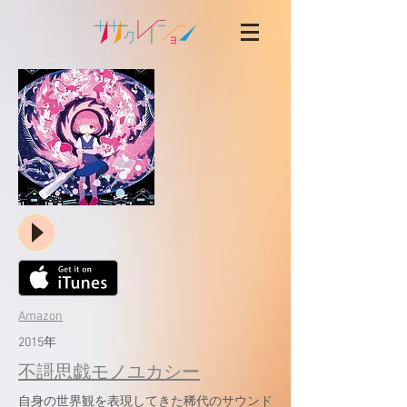
Amazon
​2015年
不謌思戯モノユカシー
自身の世界観を表現してきた稀代のサウンド