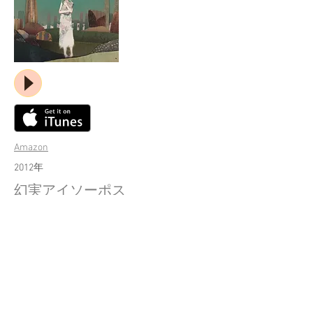
Amazon
​2012年
​幻実アイソーポス
幻想と現実の境界で鳴り響く∞の可能性ー
自身が愛する小説に多大な影響を受けた作品
や、自ら創作するオリジナルな物語をベース
にして歌詞や楽曲の世界観を構築する独自な
創作スタイルの持ち主であるsasakure.UK
は、動画共有サイトにおいて圧倒的な再生回
数を誇る楽曲を多数発表している。
2ndアルバムとなる本作では、寓話や不可思