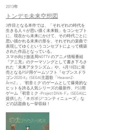
​2013年
​トンデモ未来空想図
3作目となる本作では、「それぞれの時代を
生きる人々が思い描く未来観」をコンセプト
に、現在から未来にかけて、その時代ごとに
思い描かれる未来の形を、それぞれの楽曲で
表現してゆくというコンセプトによって構築
された作品となっている。
スマホ向け放送局NOTTV のアニメ情報番組
『アニ充』のテーマソングとして書き下ろさ
れた「未来アタラシズム」や、4月18日に発
売となるPSP用ゲームソフト『セブンスドラ
ゴン2020-II』(SEGA)主題歌「HeavenZ-
ÅrmZ」、"初音ミク"のゲームとして爆発的な
ヒットを誇る人気シリーズの最新作、PS3用
ゲーム『初音ミク -Project DIVA- F』(SEGA)に
提供した「ネガポジ*コンティニューズ」な
どの話題曲も一挙収録！