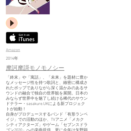
Amazon
​2014年
摩訶摩謌モノモノシー
「終末」や「寓話」、「未来」を題材に豊か
なメッセージ性を持つ歌詞と、緻密に構成さ
れたポップでありながら深く温かみのあるサ
ウンドの融合で独自の世界観を展開。日本の
みならず世界中を魅了し続ける稀代のサウン
ドテラー・sasakure.UKによる新プロジェク
トが始動！
自身がプロデュースするバンド「有形ランペ
イジ」での活動のほか、TVアニメ「メカク
シティアクターズ」やゲーム「セブンスドラ
ゴン2020」への楽曲提供、更に今年は矢野顕